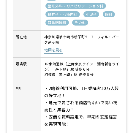
整形外科・リハビリテーション科
精神科・心療内科
小児科
眼科
耳鼻咽喉科
その他
所在地
神奈川県茅ケ崎市新栄町5－2 フィル・パー
ク茅ヶ崎
地図を見る
最寄駅
JR東海道線（上野東京ライン・湘南新宿ライ
ン）「茅ヶ崎」駅 徒歩６分
相模線「茅ヶ崎」駅 徒歩６分
・2路線利用可能、1日乗降客10万人超
PR
の好立地！
・地元で愛される商店街沿いで高い視
認性と集客力！
・安価な賃料設定で、早期の安定経営
を実現可能！