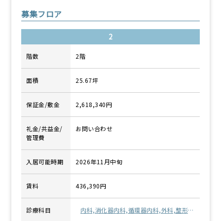
募集フロア
2
階数
2階
面積
25.67坪
保証金/敷金
2,618,340円
礼金/共益金/
お問い合わせ
管理費
入居可能時期
2026年11月中旬
賃料
436,390円
診療科目
内科,消化器内科,循環器内科,外科,整形外
科・リハビリテーション科,精神科・心療