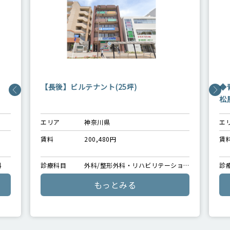
◆青葉台（横浜市青葉区）◆戸建が立ち並ぶ
松風台、広大な住宅街のバス通り沿い
◆4396
エリア
神奈川県
賃料
139,040円
ーショ
診療科目
外科/整形外科・リハビリテーショ
膚科/小児
ン科/精神科・心療内科/皮膚科/眼
もっとみる
科/耳鼻咽喉科/その他