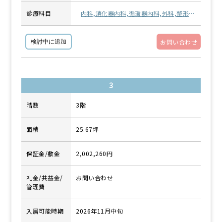
診療科目
内科,消化器内科,循環器内科,外科,整形外
科・リハビリテーション科,精神科・心療
内科,小児科,眼科,耳鼻咽喉科,その他
お問い合わせ
検討中に追加
3
階数
3階
面積
25.67坪
保証金/敷金
2,002,260円
礼金/共益金/
お問い合わせ
管理費
入居可能時期
2026年11月中旬