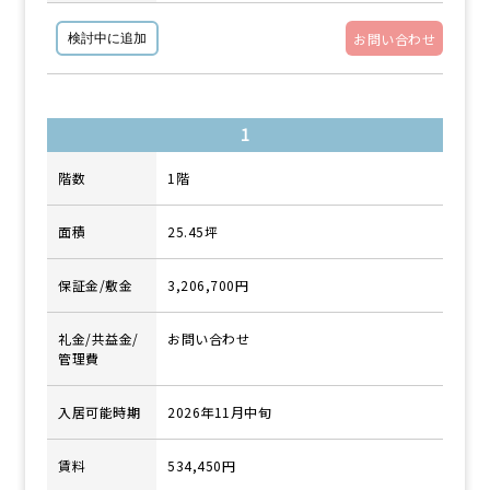
内科,小児科,眼科,耳鼻咽喉科,その他
お問い合わせ
検討中に追加
1
階数
1階
面積
25.45坪
保証金/敷金
3,206,700円
礼金/共益金/
お問い合わせ
管理費
入居可能時期
2026年11月中旬
賃料
534,450円