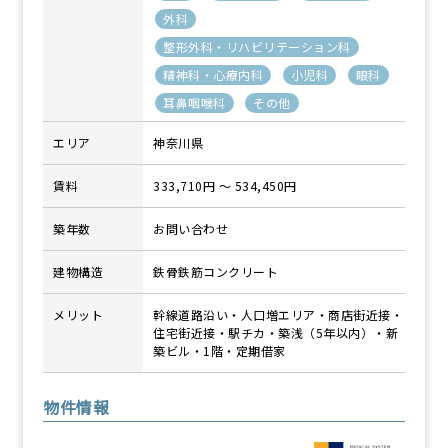
外科
整形外科・リハビリテーション科
精神科・心療内科
小児科
眼科
耳鼻咽喉科
その他
エリア
神奈川県
賃料
333,710円 〜 534,450円
築年数
お問い合わせ
建物構造
鉄骨鉄筋コンクリート
メリット
幹線道路沿い・人口増エリア・商店街近接・
住宅街近接・駅チカ・築浅（5年以内）・新
築ビル・1階・定期借家
物件情報