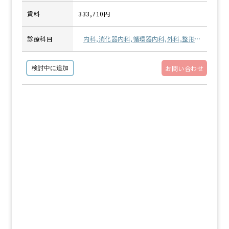
賃料
333,710円
診療科目
内科,消化器内科,循環器内科,外科,整形外
科・リハビリテーション科,精神科・心療
内科,小児科,眼科,耳鼻咽喉科,その他
お問い合わせ
検討中に追加